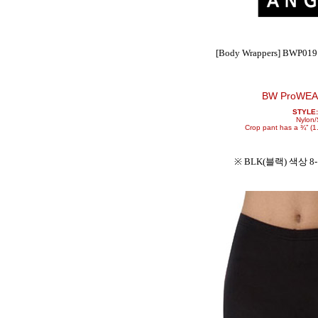
[Body Wrappers] BWP
BW ProWEA
STYLE
Nylon
Crop pant has a ¾” (1.
※ BLK(블랙) 색상 8-