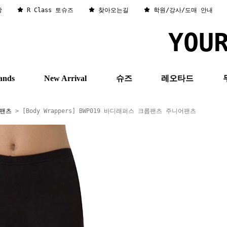
창
R Class 토슈즈
찾아오는길
학원/강사/도매 안내
YOU
ands
New Arrival
슈즈
레오타드
/팬츠
> [Body Wrappers] BWP019 바디래퍼스 크롭팬츠 주니어팬츠