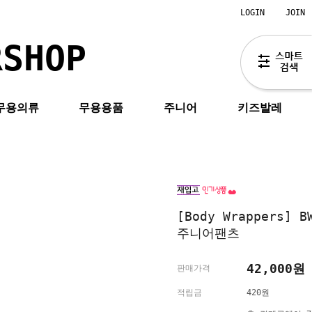
LOGIN
JOIN
RSHOP
무용의류
무용용품
주니어
키즈발레
[Body Wrappers]
주니어팬츠
42,000원
판매가격
적립금
420원