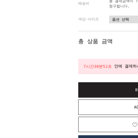
총 결제금액이 7
배송비
청구됩니다.
색상-사이즈
총 상품 금액
안에 결제
7시간38분51초
B
A