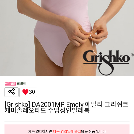
30
[Grishko] DA2001MP Emely 에밀리 그리쉬코
캐미솔레오타드 수입성인발레복
지금 결제하시면
다음 영업일에 출고
되는 상품 입니다