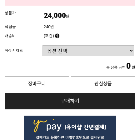
상품가
24,000
원
적립금
240원
배송비
(조건)
색상-사이즈
0
총 상품 금액
원
장바구니
관심상품
구매하기