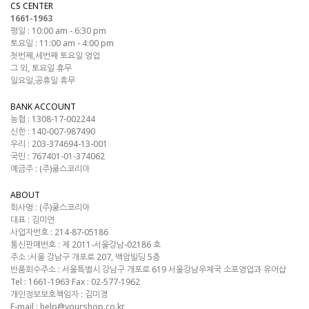
CS CENTER
1661-1963
평일 : 10:00 am - 6:30 pm
토요일 : 11:00 am - 4:00 pm
첫번째,세번째 토요일 영업
그 외, 토요일 휴무
일요일,공휴일 휴무
BANK ACCOUNT
농협 : 1308-17-002244
신한 : 140-007-987490
우리 : 203-374694-13-001
국민 : 767401-01-374062
예금주 : (주)쿵스코리아
ABOUT
회사명 :
(주)쿵스코리아
대표 :
김미연
사업자번호 :
214-87-05186
통신판매번호 :
제 2011-서울강남-02186 호
주소 :
서울 강남구 개포로 207, 백암빌딩 5층
반품회수주소 :
서울특별시 강남구 개포로 619 서울강남우체국 소포영업과 유어샵
Tel :
1661-1963
Fax :
02-577-1962
개인정보보호책임자 : 김미경
E-mail :
help@yourshop.co.kr