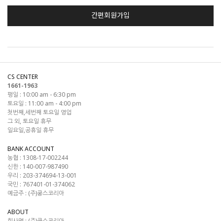
간편회원가입
CS CENTER
1661-1963
평일 : 10:00 am - 6:30 pm
토요일 : 11:00 am - 4:00 pm
첫번째,세번째 토요일 영업
그 외, 토요일 휴무
일요일,공휴일 휴무
BANK ACCOUNT
농협 : 1308-17-002244
신한 : 140-007-987490
우리 : 203-374694-13-001
국민 : 767401-01-374062
예금주 : (주)쿵스코리아
ABOUT
회사명 :
(주)쿵스코리아