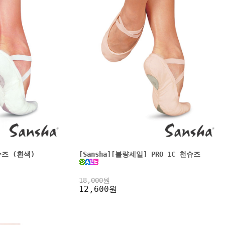
천슈즈 (흰색)
[Sansha][불량세일] PRO 1C 천슈즈
18,000원
12,600원