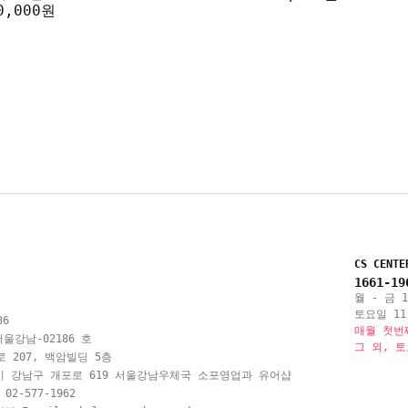
0,000원
CS CENTE
1661-19
월 - 금 10
토요일 11:
86
매월 첫번
울강남-02186 호
그 외, 
 207, 백암빌딩 5층
시 강남구 개포로 619 서울강남우체국 소포영업과 유어샵
 02-577-1962