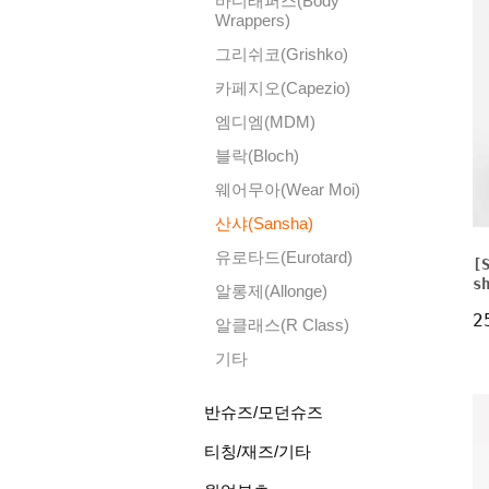
바디래퍼스(Body
Wrappers)
그리쉬코(Grishko)
카페지오(Capezio)
엠디엠(MDM)
블락(Bloch)
웨어무아(Wear Moi)
산샤(Sansha)
유로타드(Eurotard)
[
s
알롱제(Allonge)
2
알클래스(R Class)
기타
반슈즈/모던슈즈
티칭/재즈/기타