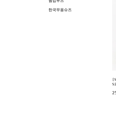
웜업부츠
한국무용슈즈
[
S
2