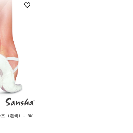
0
천슈즈 (흰색) - 9W