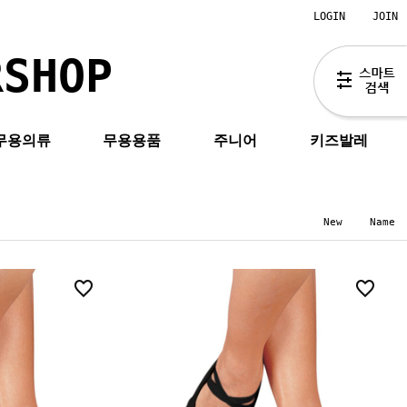
LOGIN
JOIN
RSHOP
무용의류
무용용품
주니어
키즈발레
New
Name
4
6