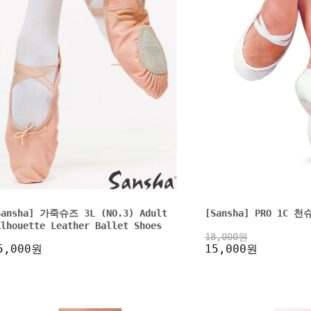
Sansha] 가죽슈즈 3L (NO.3) Adult
[Sansha] PRO 1C 
ilhouette Leather Ballet Shoes
18,000원
5,000원
15,000원