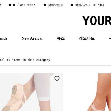
창
R Class 토슈즈
찾아오는길
학원/강사/도매 안내
YOU
ands
New Arrival
슈즈
레오타드
otal
10
items in this category
5