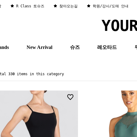
창
R Class 토슈즈
찾아오는길
학원/강사/도매 안내
YOU
ands
New Arrival
슈즈
레오타드
otal
330
items in this category
1