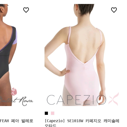
1
5
1 FEAH 페아 발레로
[Capezio] SE1018W 카페지오 캐미솔레
오타드