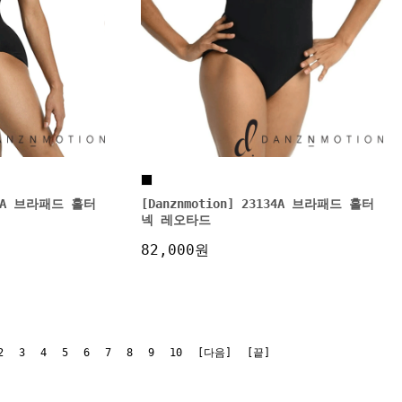
112A 브라패드 홀터
[Danznmotion] 23134A 브라패드 홀터
넥 레오타드
82,000원
2
3
4
5
6
7
8
9
10
[다음]
[끝]