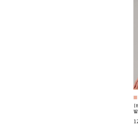
[
발
1