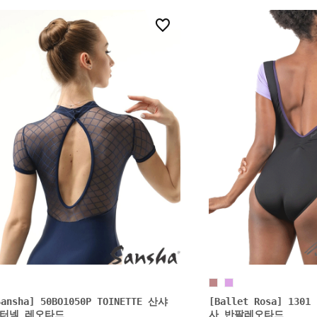
3
Sansha] 50BO1050P TOINETTE 산샤
[Ballet Rosa] 130
터넥 레오타드
사 반팔레오타드