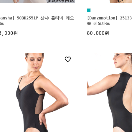
Sansha] 50BD2551P 산샤 홀터넥 레오
[Danznmotion] 25
드
솔 레오타드
8,000원
80,000원
0