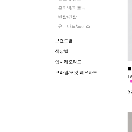
홀터넥/터틀넥
반팔/긴팔
유니타드/드레스
브랜드별
색상별
입시레오타드
브라캡/포켓 레오타드
[
5