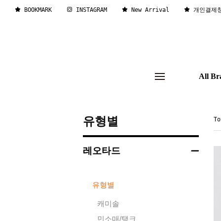
BOOKMARK
INSTAGRAM
New Arrival
개인결제
All Br
유형별
T
레오타드
유형별
캐미솔
민소매/탱크