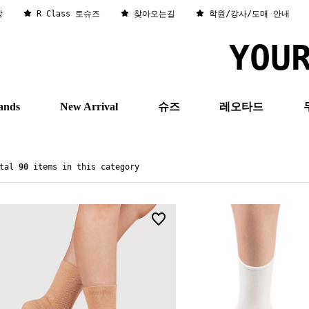
창
R Class 토슈즈
찾아오는길
학원/강사/도매 안내
YOU
ands
New Arrival
슈즈
레오타드
otal
90
items in this category
4