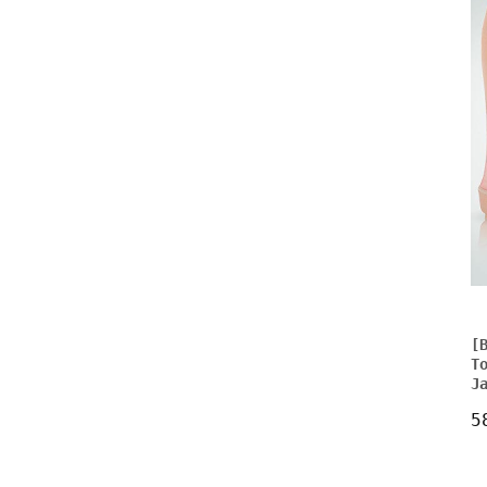
[
T
J
5