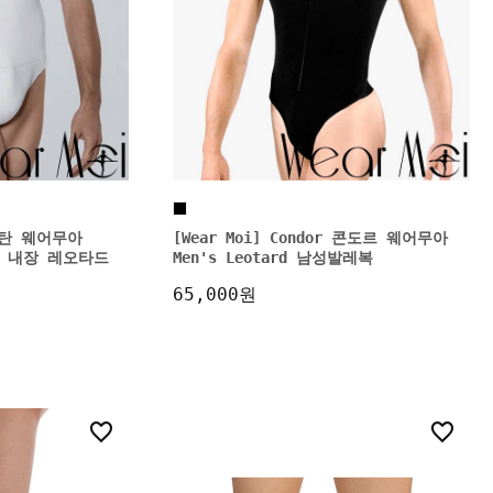
 알탄 웨어무아
[Wear Moi] Condor 콘도르 웨어무아
벨트 내장 레오타드
Men's Leotard 남성발레복
65,000원
3
0