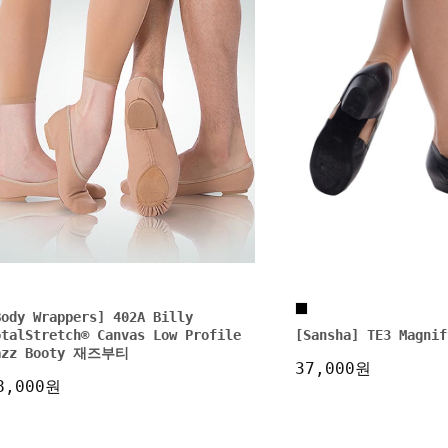
Body Wrappers] 402A Billy
otalStretch® Canvas Low Profile
[Sansha] TE3 Magni
azz Booty 재즈부티
37,000원
8,000원