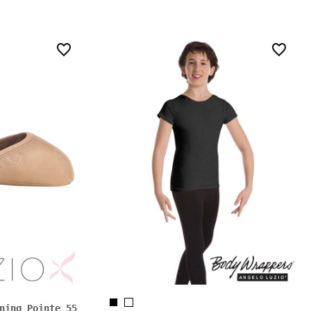
1
0
ning Pointe 55