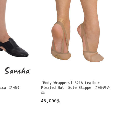
[Body Wrappers] 621A Leather
fica (가죽)
Pleated Half Sole Slipper 가죽반슈
즈
45,000원