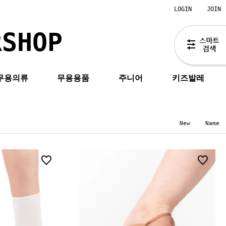
LOGIN
JOIN
RSHOP
무용의류
무용용품
주니어
키즈발레
New
Name
0
7