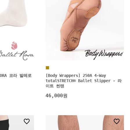
5 CORA 코라 발레로
[Body Wrappers] 250A 4-Way
totalSTRETCH® Ballet Slipper - 라
이트 썬탠
46,000원
1
1