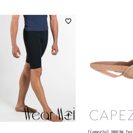
0
[Capezio] H063W Tur