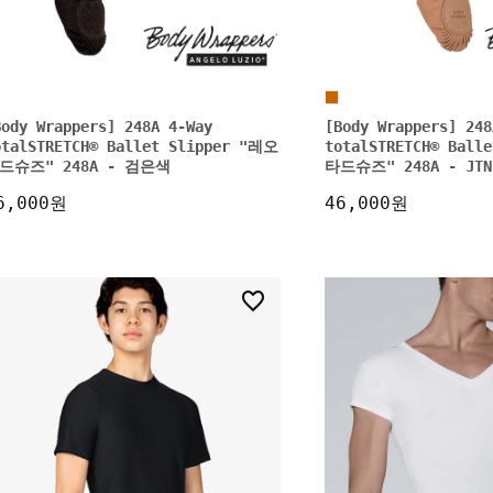
Body Wrappers] 248A 4-Way
[Body Wrappers] 248
otalSTRETCH® Ballet Slipper "레오
totalSTRETCH® Ball
드슈즈" 248A - 검은색
타드슈즈" 248A - J
6,000원
46,000원
0