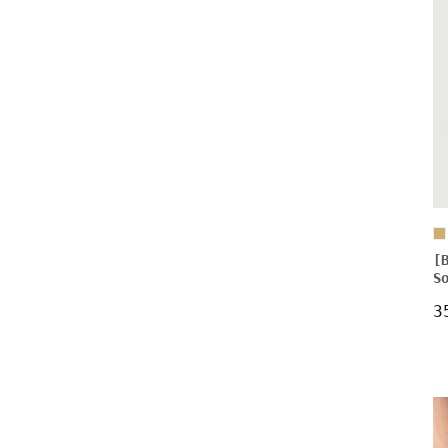
[
S
3