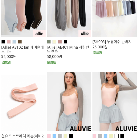
[SH903] 두겹메쉬 반바지
25,000원
[Allie] AE102 Ian 캐미솔레
[Allie] AE401 Mina 셔링밴
오타드
드 팬츠
52,000원
58,000원
천슈즈 스트레치 리본(너비2