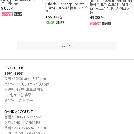
[Bloch] S0284L Performa
트레치리본
[Bloch] Heritage Pointe S
블락 퍼포마 스트레치 발레슈
hoes(S0180) 헤리티지 토슈
9,000원
즈 - 핑크 / 주니어 사이즈 가
즈
능
168,000원
49,000원
MORE +
CS CENTER
1661-1963
평일 : 10:00 am - 6:30 pm
토요일 : 11:00 am - 4:00 pm
첫번째,세번째 토요일 영업
그 외, 토요일 휴무
일요일,공휴일 휴무
BANK ACCOUNT
농협 : 1308-17-002244
신한 : 140-007-987490
우리 : 203-374694-13-001
국민 : 767401-01-374062