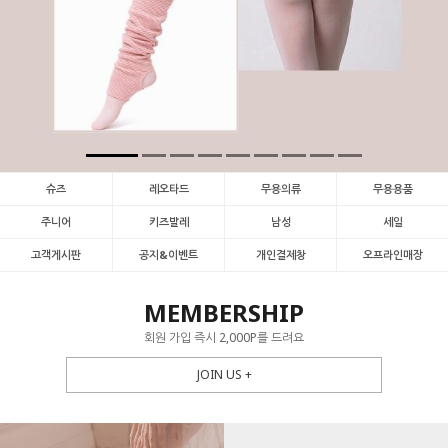
슈즈
레오타드
무용의류
무용용품
주니어
키즈발레
남성
세일
고객게시판
공지&이벤트
개인결제창
오프라인매장
MEMBERSHIP
회원 가입 즉시 2,000P를 드려요
JOIN US +