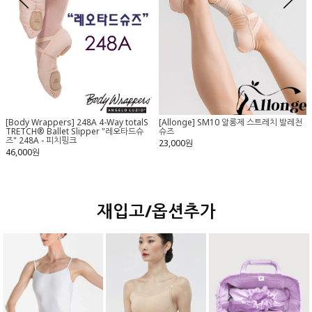
[Aluvie] AP002 Flo 와이드웨이스트 쇼츠
[Eurotard] 4401 유로타드 캐미솔 레오타
드
56,000원
68,000원
재입고/옵션추가