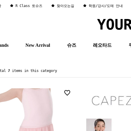
창
R Class 토슈즈
찾아오는길
학원/강사/도매 안내
YOU
ands
New Arrival
슈즈
레오타드
otal
7
items in this category
3