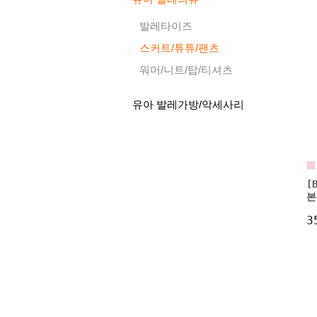
발레타이즈
스커트/튜튜/팬츠
워머/니트/탑/티셔츠
유아 발레가방/악세사리
[
본
3