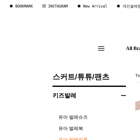
BOOKMARK
INSTAGRAM
New Arrival
개인결제
All Br
스커트/튜튜/팬츠
T
키즈발레
유아 발레슈즈
유아 발레복
유아 발레의류