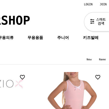
LOGIN
JOIN
RSHOP
무용의류
무용용품
주니어
키즈발레
New
Name
0
0