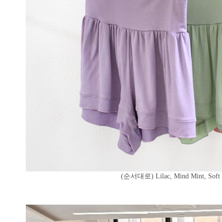
(순서대로) Lilac,
Mind
Mint, S
oft