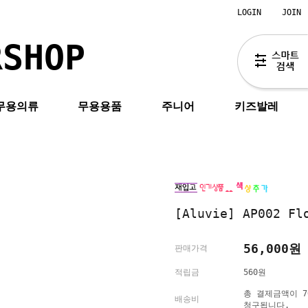
LOGIN
JOIN
RSHOP
무용의류
무용용품
주니어
키즈발레
[Aluvie] AP002
56,000원
판매가격
적립금
560원
총 결제금액이 7
배송비
청구됩니다.