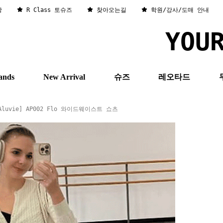
창
R Class 토슈즈
찾아오는길
학원/강사/도매 안내
YOU
ands
New Arrival
슈즈
레오타드
Aluvie] AP002 Flo 와이드웨이스트 쇼츠