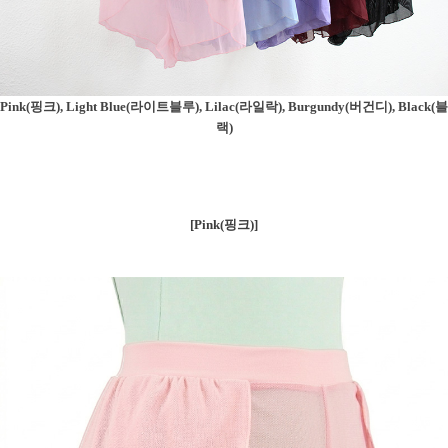
Pink(핑크),
Light Blue(라이트블루),
Lilac(라일락), Burgundy(버건디), Black(블
랙)
[Pink(핑크)]